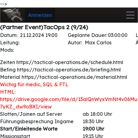
-->
Anmelden
(Partner Event)TacOps 2 (9/24)
Datum:
21.12.2024 19:00
Geplante Dauer:
03:00:00
Leitung:
Autor:
Max Carlos
Mods:
Zeiten https://tactical-operations.de/schedule.html
Befing https://tactical-operations.de/briefing.html
Material https://tactical-operations.de/material.html
Wichig für medic, SQL & FTL
HTML:
https://drive.google.com/file/d/13alQnWyxVmNt4v06Mu
7yKZ_dw9oBXI/view
Slotten/Joinen auf Server
ab 18:00 Uhr
Führungsbesprechung Ingame
18:30 Uhr
Start/Einleitende Worte
19:00 Uhr
Missionsstart
19:15 Uhr