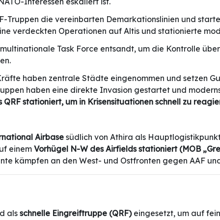
ATO-Interessen eskaliert ist.
F-Truppen die vereinbarten Demarkationslinien und starte
eine verdeckten Operationen auf Altis und stationierte m
multinationale Task Force entsandt, um die Kontrolle übe
en.
äfte haben zentrale Städte eingenommen und setzen Gue
uppen haben eine direkte Invasion gestartet und moderns
RF stationiert, um in Krisensituationen schnell zu reagier
ernational Airbase
südlich von Athira als Hauptlogistikpunkt
auf einem
Vorhügel N-W des Airfields stationiert (MOB „G
nte kämpfen an den West- und Ostfronten gegen AAF und
d als
schnelle Eingreiftruppe (QRF)
eingesetzt, um auf fein