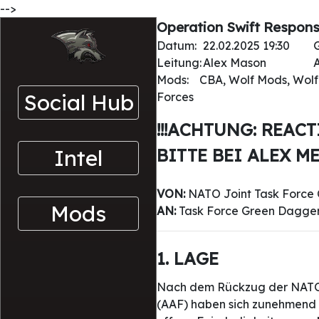
-->
Operation Swift Respons
Datum:
22.02.2025 19:30
Leitung:
Alex Mason
A
Mods:
CBA, Wolf Mods, Wolf 
Social Hub
Forces
!!!ACHTUNG: REAC
Intel
BITTE BEI ALEX ME
VON:
NATO Joint Task Forc
Mods
AN:
Task Force Green Dagge
1. LAGE
Nach dem Rückzug der NATO aus
(AAF) haben sich zunehmend ra