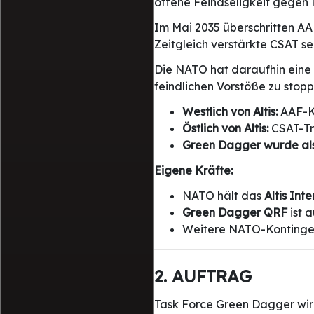
offene Feindseligkeit gegen N
Im Mai 2035 überschritten AA
Zeitgleich verstärkte CSAT s
Die NATO hat daraufhin eine 
feindlichen Vorstöße zu stopp
Westlich von Altis:
AAF-Kr
Östlich von Altis:
CSAT-Tr
Green Dagger wurde als Q
Eigene Kräfte:
NATO hält das
Altis Int
Green Dagger QRF
ist 
Weitere NATO-Kontinge
2. AUFTRAG
Task Force Green Dagger wir