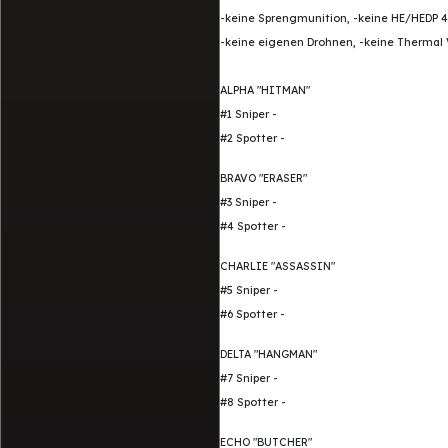
-keine Sprengmunition, -keine HE/HEDP 4
-keine eigenen Drohnen, -keine Thermal 
ALPHA "HITMAN"
#1 Sniper -
#2 Spotter -
BRAVO "ERASER"
#3 Sniper -
#4 Spotter -
CHARLIE "ASSASSIN"
#5 Sniper -
#6 Spotter -
DELTA "HANGMAN"
#7 Sniper -
#8 Spotter -
ECHO "BUTCHER"