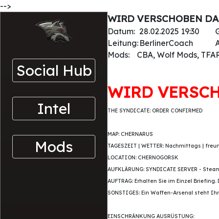
-->
WIRD VERSCHOBEN DA 
Datum:
28.02.2025 19:30
Leitung:
BerlinerCoach
A
Mods:
CBA, Wolf Mods, TFAR
Social Hub
WIRD VERSCH
Intel
THE SYNDICATE: ORDER CONFIRMED
MAP: CHERNARUS
Mods
TAGESZEIT | WETTER: Nachmittags | freund
LOCATION: CHERNOGORSK
AUFKLÄRUNG: SYNDICATE SERVER - Steam 
AUFTRAG: Erhalten Sie im Einzel Briefing
SONSTIGES: Ein Waffen-Arsenal steht Ihn
EINSCHRÄNKUNG AUSRÜSTUNG: