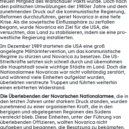
treuen Mitglied des Warschauer Pakts wurde. Doch nach
den politischen Umwälzungen der 1980er Jahre und dem
zunehmenden Druck auf die kommunistische Regierung,
Reformen durchzuführen, geriet Novarica in eine tiefe
Krise. Als die sowjetische Einflusssphäre zu zerfallen
begann, wurde Novarica ein Ziel für die USA, die
versuchten, das Land zu stabilisieren, indem sie eine pro-
westliche Regierung installierten.
Im Dezember 1989 starteten die USA eine groß
angelegte Militärintervention, um das kommunistische
Regime zu stürzen und Novarica zu besetzen. Die US-
Streitkräfte setzten sich schnell durch und übernahmen
die Hauptstadt sowie wichtige Städte im Land. Doch die
Nationalarmee Novaricas war nicht vollständig zerstört,
und während viele Einheiten aufgelöst wurden,
überlebten verstreute Truppen und führten weiterhin
einen erbitterten Widerstand.
Die Überlebenden der Novarischen Nationalarmee
, die in
den letzten Jahren unter starkem Druck standen, wurden
zunehmend zu einer organisierten Kraft, die in den
bergigen und abgelegenen Regionen des Südens
versteckt blieb. Diese Einheiten, unter der Führung von
überlebenden Offizieren, wollten Novarica nicht
aufgeben und begannen, die Besatzung zu bekämpfen,