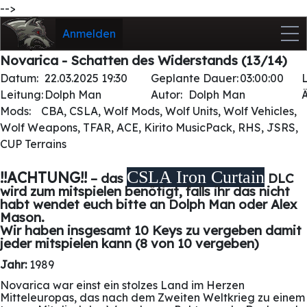
-->
Anmelden
Novarica - Schatten des Widerstands (13/14)
Datum:
22.03.2025 19:30
Geplante Dauer:
03:00:00
Leitung:
Dolph Man
Autor:
Dolph Man
Mods:
CBA, CSLA, Wolf Mods, Wolf Units, Wolf Vehicles,
Wolf Weapons, TFAR, ACE, Kirito MusicPack, RHS, JSRS,
CUP Terrains
CSLA Iron Curtain
!!ACHTUNG!!
– das
DLC
wird zum mitspielen benötigt, falls ihr das nicht
habt wendet euch bitte an Dolph Man oder Alex
Mason.
Wir haben insgesamt 10 Keys zu vergeben damit
jeder mitspielen kann (8 von 10 vergeben)
Jahr:
1989
Novarica war einst ein stolzes Land im Herzen
Mitteleuropas, das nach dem Zweiten Weltkrieg zu einem