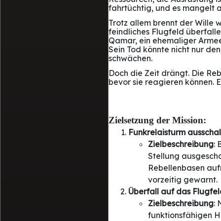
fahrtüchtig, und es mangelt 
Trotz allem brennt der Wille 
feindliches Flugfeld überfall
Qamar, ein ehemaliger Armeeof
Sein Tod könnte nicht nur de
schwächen.
Doch die Zeit drängt. Die Reb
bevor sie reagieren können. E
Zielsetzung der Mission:
Funkrelaisturm ausscha
Zielbeschreibung
:
Stellung ausgescha
Rebellenbasen aufr
vorzeitig gewarnt.
Überfall auf das Flugfe
Zielbeschreibung
:
funktionsfähigen H