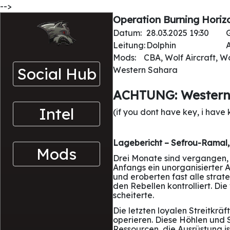
-->
Operation Burning Horizo
Datum:
28.03.2025 19:30
Leitung:
Dolphin
A
Mods:
CBA, Wolf Aircraft, W
Social Hub
Western Sahara
ACHTUNG: Western 
Intel
(if you dont have key, i have 
Lagebericht – Sefrou-Ramal,
Mods
Drei Monate sind vergangen,
Anfangs ein unorganisierter 
und eroberten fast alle stra
den Rebellen kontrolliert. Di
scheiterte.
Die letzten loyalen Streitkr
operieren. Diese Höhlen und 
Ressourcen, die Ausrüstung i