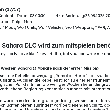
n (17/17)
Geplante Dauer:
03:00:00
Letzte Änderung:
26.03.2025 20
utor:
Dolph Man
olf Mods, Wolf Units, Wolf Vehicles, Wolf Weapons, TFAR, 
Sahara DLC wird zum mitspielen benö
key, i only have like 1 key left tho, but you can write me 
 Western Sahara (3 Monate nach der ersten Mission)
 seit die Rebellenbewegung „Ramal al-Hurra“ nahezu die 
Aufstand, wuchsen die Rebellen rasch zu einer ernstzune
tegischen Punkte. Innerhalb weniger Wochen fielen die gro
e verbliebene Regierung konnte sich nur noch mit internatio
äfte wurden in den Untergrund gedrängt, wo sie nun in den
Schluchten bieten zumindest vorübergehenden Schutz, doc
st veraltet und beschädigt, und die Männer sind erschöpft