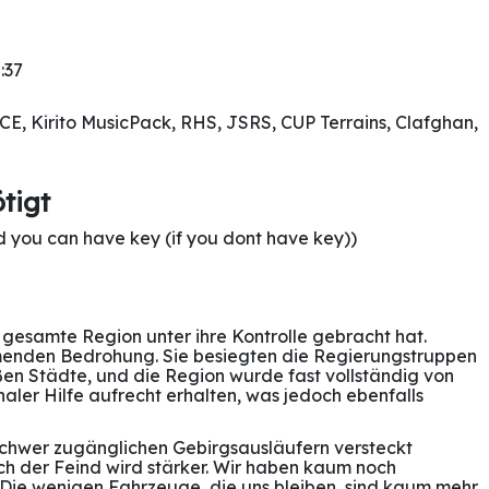
:37
ACE, Kirito MusicPack, RHS, JSRS, CUP Terrains, Clafghan,
tigt
and you can have key (if you dont have key))
gesamte Region unter ihre Kontrolle gebracht hat.
hmenden Bedrohung. Sie besiegten die Regierungstruppen
ßen Städte, und die Region wurde fast vollständig von
naler Hilfe aufrecht erhalten, was jedoch ebenfalls
 schwer zugänglichen Gebirgsausläufern versteckt
h der Feind wird stärker. Wir haben kaum noch
. Die wenigen Fahrzeuge, die uns bleiben, sind kaum mehr