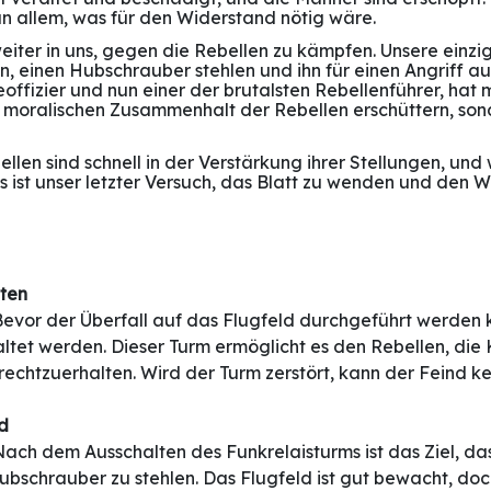
an allem, was für den Widerstand nötig wäre.
weiter in uns, gegen die Rebellen zu kämpfen. Unsere einzi
en, einen Hubschrauber stehlen und ihn für einen Angriff a
fizier und nun einer der brutalsten Rebellenführer, hat m
n moralischen Zusammenhalt der Rebellen erschüttern, son
ellen sind schnell in der Verstärkung ihrer Stellungen, un
s ist unser letzter Versuch, das Blatt zu wenden und den 
lten
 Bevor der Überfall auf das Flugfeld durchgeführt werden 
ltet werden. Dieser Turm ermöglicht es den Rebellen, d
echtzuerhalten. Wird der Turm zerstört, kann der Feind k
ld
 Nach dem Ausschalten des Funkrelaisturms ist das Ziel, das
ubschrauber zu stehlen. Das Flugfeld ist gut bewacht, doc