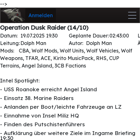
-->
Anmelden
Operation Dusk Raider (14/10)
Datum:
19.07.2025 19:30
Geplante Dauer:
02:43:00
Leitung:
Dolph Man
Autor:
Dolph Man
Mods:
CBA, Wolf Mods, Wolf Units, Wolf Vehicles, Wolf
Weapons, TFAR, ACE, Kirito MusicPack, RHS, CUP
Terrains, Angel Island, 3CB Factions
Intel Spotlight:
- USS Roanoke erreicht Angel Island
- Einsatz 38. Marine Raiders
- Anlanden per Boot/leichte Fahrzeuge an LZ
- Einnahme von Insel Miliz HQ
- Finden des Putschistenführers
- Aufklärung über weitere Ziele im Ingame Briefing
19:30