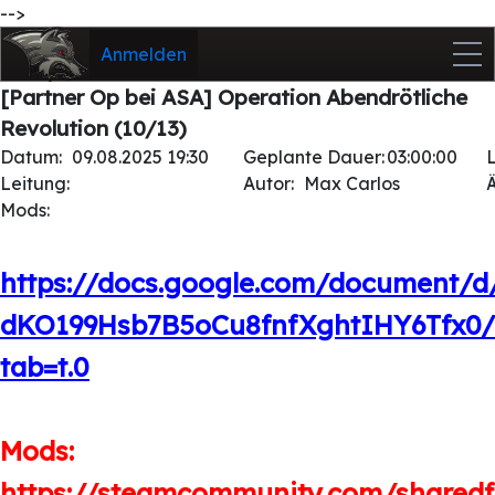
-->
Anmelden
[Partner Op bei ASA] Operation Abendrötliche
Revolution (10/13)
Datum:
09.08.2025 19:30
Geplante Dauer:
03:00:00
Leitung:
Autor:
Max Carlos
Mods:
https://docs.google.com/document/
dKO199Hsb7B5oCu8fnfXghtIHY6Tfx0/
tab=t.0
Mods:
https://steamcommunity.com/sharedfil