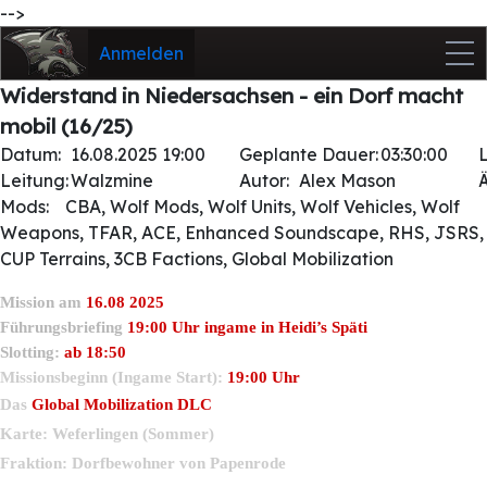
-->
Anmelden
Widerstand in Niedersachsen - ein Dorf macht
mobil (16/25)
Datum:
16.08.2025 19:00
Geplante Dauer:
03:30:00
Leitung:
Walzmine
Autor:
Alex Mason
Mods:
CBA, Wolf Mods, Wolf Units, Wolf Vehicles, Wolf
Weapons, TFAR, ACE, Enhanced Soundscape, RHS, JSRS,
CUP Terrains, 3CB Factions, Global Mobilization
M
ission am
16.08 2025
Führungsbriefing
19:00 Uhr ingame in Heidi’s Späti
Slotting:
ab 18:50
Missionsbeginn (Ingame Start):
19:00 Uhr
Das
Global Mobilization DLC
wird benötigt.
Karte: Weferlingen (Sommer)
Fraktion: Dorfbewohner von Papenrode