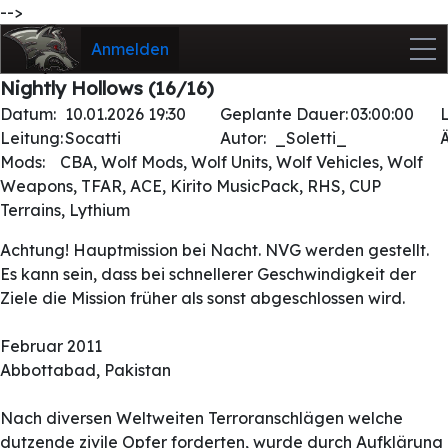
-->
Anmelden
Nightly Hollows (16/16)
Datum:
10.01.2026 19:30
Geplante Dauer:
03:00:00
Leitung:
Socatti
Autor:
_Soletti_
Mods:
CBA, Wolf Mods, Wolf Units, Wolf Vehicles, Wolf
Weapons, TFAR, ACE, Kirito MusicPack, RHS, CUP
Terrains, Lythium
Achtung! Hauptmission bei Nacht. NVG werden gestellt.
Es kann sein, dass bei schnellerer Geschwindigkeit der
Ziele die Mission früher als sonst abgeschlossen wird.
Februar 2011
Abbottabad, Pakistan
Nach diversen Weltweiten Terroranschlägen welche
dutzende zivile Opfer forderten, wurde durch Aufklärung