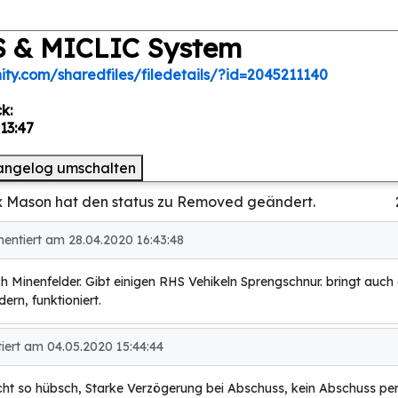
S & MICLIC System
ty.com/sharedfiles/filedetails/?id=2045211140
k:
13:47
angelog umschalten
x Mason hat den status zu Removed geändert.
tiert am 28.04.2020 16:43:48
h Minenfelder. Gibt einigen RHS Vehikeln Sprengschnur. bringt auch
ern, funktioniert.
ert am 04.05.2020 15:44:44
icht so hübsch, Starke Verzögerung bei Abschuss, kein Abschuss pe