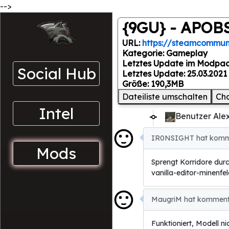
-->
{9GU} - APOB
URL:
https://steamcommuni
Kategorie: Gameplay
Letztes Update im Modpac
Social Hub
Letztes Update: 25.03.2021 
Größe: 190,3MB
Dateiliste umschalten
Ch
Intel
Benutzer Ale
IR0NSIGHT hat kommen
Mods
Sprengt Korridore durc
vanilla-editor-minenfeld
MaugriM hat kommenti
Funktioniert, Modell n