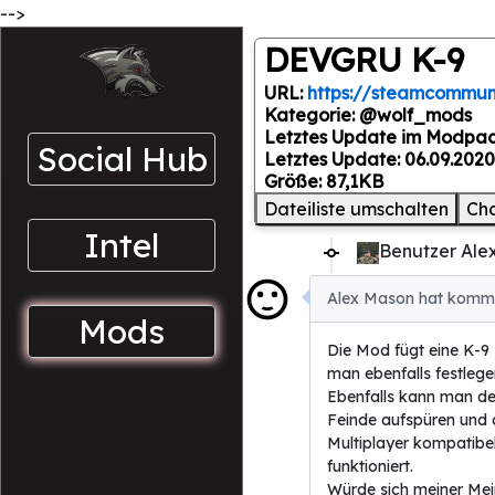
-->
DEVGRU K-9
URL:
https://steamcommuni
Kategorie: @wolf_mods
Letztes Update im Modpac
Social Hub
Letztes Update: 06.09.2020
Größe: 87,1KB
Dateiliste umschalten
Ch
Intel
Benutzer Ale
Alex Mason hat komme
Mods
Die Mod fügt eine K-9 
man ebenfalls festlege
Ebenfalls kann man den
Feinde aufspüren und
Multiplayer kompatibel
funktioniert.
Würde sich meiner Mei