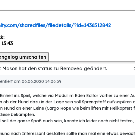
ty.com/sharedfiles/filedetails/?id=1436512842
k:
 15:43
angelog umschalten
x Mason hat den status zu Removed geändert.
ntiert am 06.06.2020 14:06:59
Einheit ins Spiel, welche via Modul im Eden Editor vorher zu eine
n ob der Hund dazu in der Lage sein soll Sprengstoff aufzuspüren
 Hund an einer Leine (Cargo Rope wie beim liften mit Helikopter) fü
 diese bekämpfen.
 soll der ganze Spaß auch sein, konnte ich leider noch nicht testen,
nung nach Interessant gestalten sollte man mal eine etwas gewagte