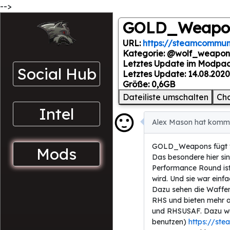
-->
GOLD_Weapo
URL:
https://steamcommuni
Kategorie: @wolf_weapon
Letztes Update im Modpac
Social Hub
Letztes Update: 14.08.2020
Größe: 0,6GB
Dateiliste umschalten
Ch
Intel
Alex Mason hat kommen
GOLD_Weapons fügt ve
Mods
Das besondere hier si
Performance Round ist
wird. Und sie war ein
Dazu sehen die Waffen
RHS und bieten mehr a
und RHSUSAF. Dazu wür
benutzen)
https://ste