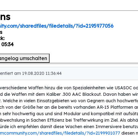
ns
ty.com/sharedfiles/filedetails/?id=2195977056
s
k:
 05:34
angelog umschalten
tiert am 19.08.2020 11:36:44
rschiedene Waffen hinzu die von Spezialeinheiten wie USASOC o
nd die Waffen mit dem Kaliber .300 AAC Blackout. Davon haben wir
. Welche in vielen Einsatzgebieten wo von Gegnern auch hochwerti
fach von der Größe her an die bereits vorhanden AR-15 Platformen 
 sehr hochwertig aus und sind Modular und kompatibel mit aufsätz
bwechslung in Sachen Effizienz bei Trefferwirkung im Ziel. Als a
de ich empfehlen damit diese Wachen einen Immersivere benutzun
amcommunity.com/sharedfiles/filedetails/?id=2199901077
diesen m