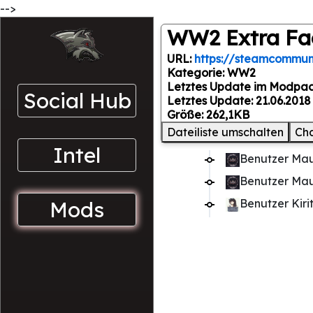
-->
WW2 Extra Fa
URL:
https://steamcommuni
Kategorie: WW2
Letztes Update im Modpac
Social Hub
Letztes Update: 21.06.2018
Größe: 262,1KB
Dateiliste umschalten
Ch
Intel
Benutzer Mau
Benutzer Mau
Mods
Benutzer Kir