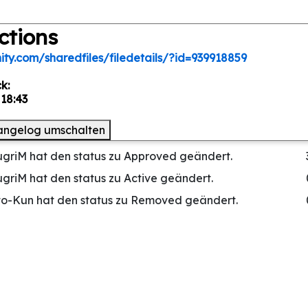
ctions
ty.com/sharedfiles/filedetails/?id=939918859
k:
 18:43
angelog umschalten
griM hat den status zu Approved geändert.
griM hat den status zu Active geändert.
ito-Kun hat den status zu Removed geändert.