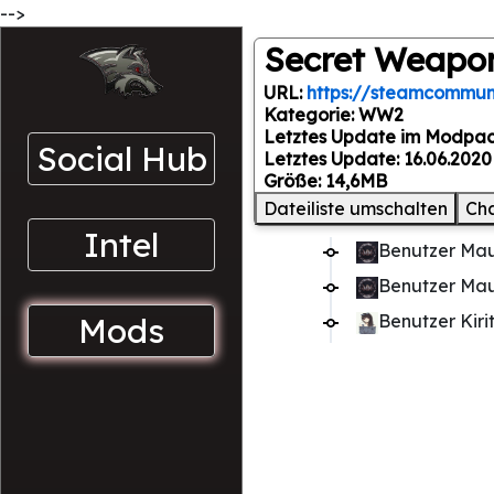
-->
Secret Weapo
URL:
https://steamcommuni
Kategorie: WW2
Letztes Update im Modpac
Social Hub
Letztes Update: 16.06.2020
Größe: 14,6MB
Dateiliste umschalten
Ch
Intel
Benutzer Mau
Benutzer Mau
Mods
Benutzer Kir