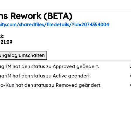
ns Rework (BETA)
ty.com/sharedfiles/filedetails/?id=2074354004
k:
 21:09
angelog umschalten
griM hat den status zu Approved geändert.
griM hat den status zu Active geändert.
ito-Kun hat den status zu Removed geändert.