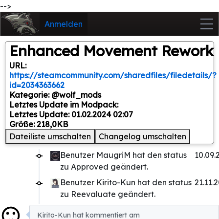
-->
Anmelden
Enhanced Movement Rework
URL:
https://steamcommunity.com/sharedfiles/filedetails/?
id=2034363662
Kategorie: @wolf_mods
Letztes Update im Modpack:
Letztes Update: 01.02.2024 02:07
Größe: 218,0KB
Dateiliste umschalten
Changelog umschalten
Benutzer MaugriM hat den status
10.09.
zu Approved geändert.
Benutzer Kirito-Kun hat den status
21.11.
zu Reevaluate geändert.
Kirito-Kun hat kommentiert am