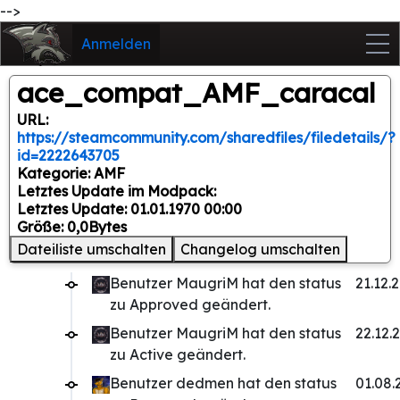
-->
Anmelden
ace_compat_AMF_caracal
URL:
https://steamcommunity.com/sharedfiles/filedetails/?
id=2222643705
Kategorie: AMF
Letztes Update im Modpack:
Letztes Update: 01.01.1970 00:00
Größe: 0,0Bytes
Dateiliste umschalten
Changelog umschalten
Benutzer MaugriM hat den status
21.12.
zu Approved geändert.
Benutzer MaugriM hat den status
22.12.
zu Active geändert.
Benutzer dedmen hat den status
01.08.