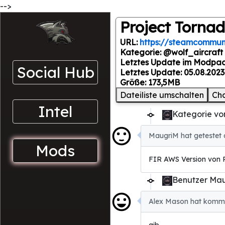
-->
Project Torna
URL:
https://steamcommuni
Kategorie: @wolf_aircraft
Letztes Update im Modpack
Social Hub
Letztes Update: 05.08.2023
Größe: 173,5MB
Dateiliste umschalten
Ch
Intel
Kategorie vo
MaugriM hat getestet 
Mods
FIR AWS Version von P
Benutzer Mau
Alex Mason hat kommen