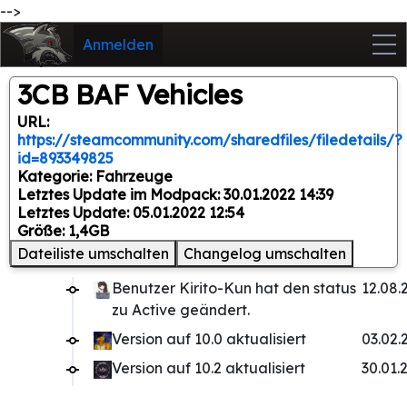
-->
Anmelden
3CB BAF Vehicles
URL:
https://steamcommunity.com/sharedfiles/filedetails/?
id=893349825
Kategorie: Fahrzeuge
Letztes Update im Modpack: 30.01.2022 14:39
Letztes Update: 05.01.2022 12:54
Größe: 1,4GB
Dateiliste umschalten
Changelog umschalten
Benutzer Kirito-Kun hat den status
12.08.
zu Active geändert.
Version auf 10.0 aktualisiert
03.02.
Version auf 10.2 aktualisiert
30.01.