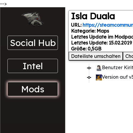
-->
Isla Duala
URL:
https://steamcommuni
Kategorie: Maps
Letztes Update im Modpack
Social Hub
Letztes Update: 15.02.2019 
Größe: 0,5GB
Dateiliste umschalten
Ch
Intel
Benutzer Kiri
Version auf v3
Mods