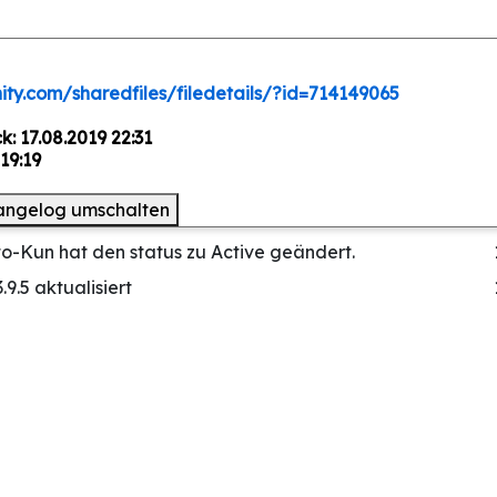
ty.com/sharedfiles/filedetails/?id=714149065
: 17.08.2019 22:31
19:19
angelog umschalten
to-Kun hat den status zu Active geändert.
.9.5 aktualisiert