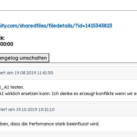
ty.com/sharedfiles/filedetails/?id=1415343823
k:
 00:00
angelog umschalten
rt am 19.08.2019 11:41:50
R_AI testen.
I wirklich ersetzen kann. Ich denke es erzeugt konflikte wenn wir es
rt am 19.10.2019 10:21:10
en, dass die Perfomance stark beeinflusst wird.