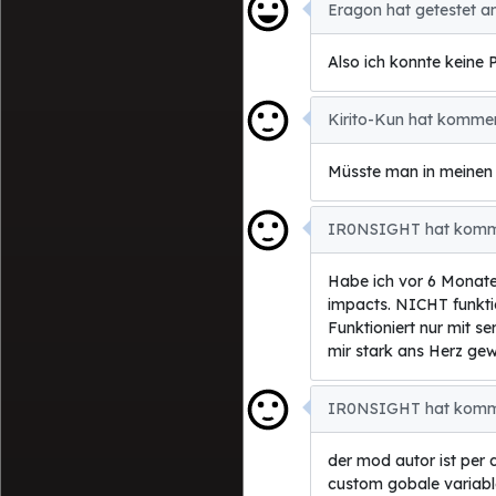
Eragon hat getestet a
Also ich konnte keine P
Kirito-Kun hat kommen
Müsste man in meinen 
IR0NSIGHT hat kommen
Habe ich vor 6 Monaten
impacts. NICHT funktion
Funktioniert nur mit s
mir stark ans Herz gew
IR0NSIGHT hat kommen
der mod autor ist per 
custom gobale variable