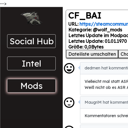
-->
CF_BAI
URL:
https://steamcommuni
Kategorie: @wolf_mods
Letztes Update im Modpac
Social Hub
Letztes Update: 01.01.1970
Größe: 0,0Bytes
Dateiliste umschalten
Ch
Intel
dedmen hat kommentie
Vielleicht mal statt AS
Mods
Weiß nicht ob es ASR A
MaugriM hat kommentie
Kommentatoren schreib