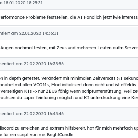
m 18.01.2020 18:25:31
erformance Probleme feststellen, die AI Fand ich jetzt iwie interess
tiert am 22.01.2020 14:36:31
Augen nochmal testen, mit Zeus und mehreren Leuten aufm Server
tiert am 22.02.2020 16:33:56
 in depth getestet. Verändert mit minimalen Zeitversatz (<1 sekund
abel mit allen VCOMs, Mod initialisiert dann nicht und ist effektiv i
erverseitigen KIs -> nur ZEUS fähig wenn scriptunterstützung, weil z
achsen da super feintuning möglich und KI unterdrückung eine Kern
tiert am 22.02.2020 16:45:46
discord zu erreichen und extrem hilfsbereit. hat für mich mehrfach 
 für ein script von mir. BrightCandle