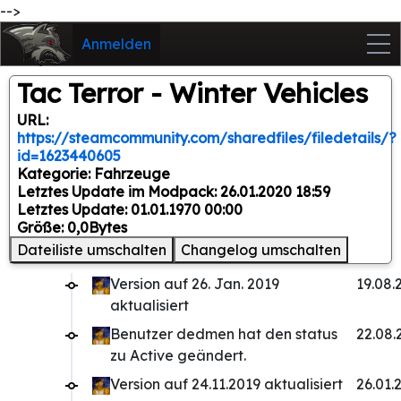
-->
Anmelden
Tac Terror - Winter Vehicles
URL:
https://steamcommunity.com/sharedfiles/filedetails/?
id=1623440605
Kategorie: Fahrzeuge
Letztes Update im Modpack: 26.01.2020 18:59
Letztes Update: 01.01.1970 00:00
Größe: 0,0Bytes
Dateiliste umschalten
Changelog umschalten
Version auf 26. Jan. 2019
19.08.
aktualisiert
Benutzer dedmen hat den status
22.08.
zu Active geändert.
Version auf 24.11.2019 aktualisiert
26.01.