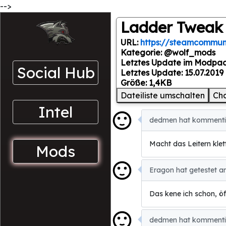
-->
Ladder Tweak
URL:
https://steamcommuni
Kategorie: @wolf_mods
Letztes Update im Modpack
Social Hub
Letztes Update: 15.07.2019 
Größe: 1,4KB
Dateiliste umschalten
Ch
Intel
dedmen hat kommentie
Macht das Leitern klet
Mods
Eragon hat getestet a
Das kene ich schon, ö
dedmen hat kommentie