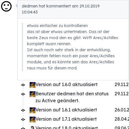
dedmen hat kommentiert am 29.10.2019
10:04:43
etwas einfacher zu kontrollieren
das ist aber etwas untertrieben. Das ist der
beste Zeus mod den es gibt. Wirft Ares/Achilles
komplett ausm rennen.
Ist auch noch sehr stark in der entwicklung,
momentan fehlen noch ein paar Ares/Achilles
module, und es könnte sein das Ares/Achilles
raus muss für diesen mod.
Version auf 1.6.0 aktualisiert
29.11.
Benutzer dedmen hat den status
29.11.
zu Active geändert.
Version auf 1.6.1 aktualisiert
26.01.
Version auf 1.7.1 aktualisiert
28.04.
Version auf 1.8.0 aktualisiert
09.06.